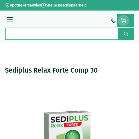
Ga naar de inhoud
Apothekersadvies
Snelle beschikbaarheid
Menu
Zoek
Product, merk, categorie...
Sediplus Relax Forte Comp 30