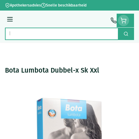
Ga naar de inhoud
Apothekersadvies
Snelle beschikbaarheid
Menu
Zoek
Product, merk, categorie...
Bota Lumbota Dubbel-x Sk Xxl