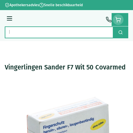
Ga naar de inhoud
Apothekersadvies
Snelle beschikbaarheid
Menu
Zoek
Product, merk, categorie...
Vingerlingen Sander F7 Wit 50 Covarmed